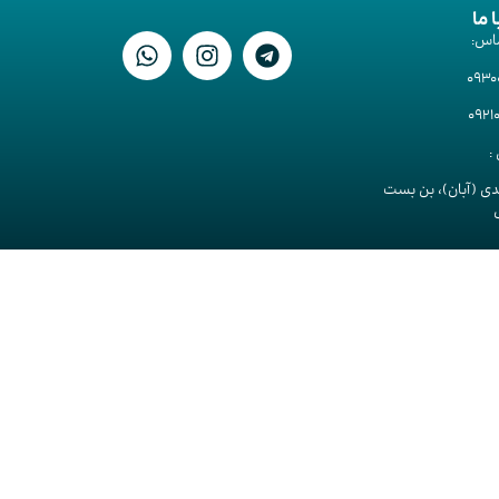
ا ما
اس:
093
092
:
دی (آبان)، بن بست