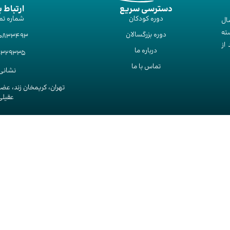
دسترسی سریع
ارتباط ب
دوره‌ کودکان
شماره تم
ال
ته
دوره‌ بزرگسالان
00833493
از
درباره ما
10329335
تماس با ما
نشانی 
تهران، کریمخان زند، عض
عقیلی