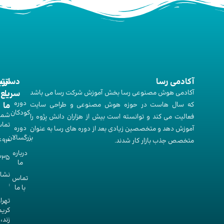
آکادمی رسا
ارت
دستر
آکادمی هوش مصنوعی رسا بخش آموزش شرکت رسا می باشد
با
سریع
دوره‌
که سال هاست در حوزه هوش مصنوعی و طراحی سایت
ما
کودکان
شما
فعالیت می کند و توانسته است بیش از هزاران دانش پژوه را
تما
دوره‌
آموزش دهد و متخصصین زیادی بعد از دوره های رسا به عنوان
بزرگسالان
متخصص جذب بازار کار شدند.
493
درباره
335
ما
نشا
تماس
:
با ما
تهرا
کریم
زند،