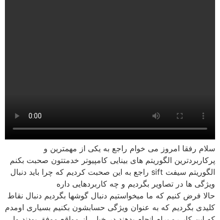
سلام رفقا امروز می خوام راجع به یکی از مهمترین و
پرکاربردترین الگوریتم های بینایی کامپیوتر خدمتتون صحبت بکنم
الگوریتم سیفت sift راجع به این صحبت کردیم که چرا باید دنبال
ویژگی ها در تصاویر بگردیم و چه کاربردهایی داره
حالا فرض کنیم که ما میخواستیم دنبال گوشها بگردیم دنبال نقاط
کلیدی بگردیم که به عنوان ویژگی حسابشون بکنیم بسیاری اومدم
که این کار رو برام انجام بدهند در خیلی از مواقع موفق بودند ولی