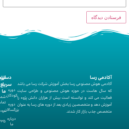
آکادمی رسا
ارت
دستر
آکادمی هوش مصنوعی رسا بخش آموزش شرکت رسا می باشد
با
سریع
دوره‌
که سال هاست در حوزه هوش مصنوعی و طراحی سایت
ما
کودکان
شما
فعالیت می کند و توانسته است بیش از هزاران دانش پژوه را
تما
دوره‌
آموزش دهد و متخصصین زیادی بعد از دوره های رسا به عنوان
بزرگسالان
متخصص جذب بازار کار شدند.
493
درباره
335
ما