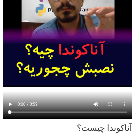
آناکوندا چیست؟