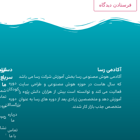
آکادمی رسا
ارت
دستر
آکادمی هوش مصنوعی رسا بخش آموزش شرکت رسا می باشد
با
سریع
دوره‌
که سال هاست در حوزه هوش مصنوعی و طراحی سایت
ما
کودکان
شما
فعالیت می کند و توانسته است بیش از هزاران دانش پژوه را
تما
دوره‌
آموزش دهد و متخصصین زیادی بعد از دوره های رسا به عنوان
بزرگسالان
متخصص جذب بازار کار شدند.
493
درباره
335
ما
نشا
تماس
:
با ما