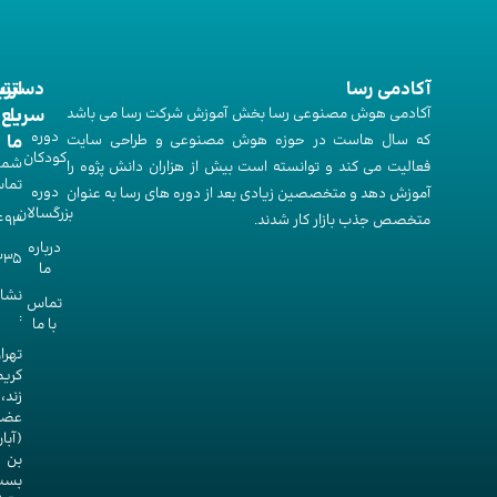
آکادمی رسا
ارت
دستر
آکادمی هوش مصنوعی رسا بخش آموزش شرکت رسا می باشد
با
سریع
دوره‌
که سال هاست در حوزه هوش مصنوعی و طراحی سایت
ما
کودکان
شما
فعالیت می کند و توانسته است بیش از هزاران دانش پژوه را
تما
دوره‌
آموزش دهد و متخصصین زیادی بعد از دوره های رسا به عنوان
بزرگسالان
متخصص جذب بازار کار شدند.
493
درباره
335
ما
نشا
تماس
:
با ما
تهرا
کریم
زند،
عضد
(آبا
بن
بست