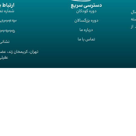
دسترسی سریع
ارتباط ب
دوره‌ کودکان
شماره تم
ال
ته
دوره‌ بزرگسالان
00833493
از
درباره ما
10329335
تماس با ما
نشانی 
تهران، کریمخان زند، عض
عقیلی