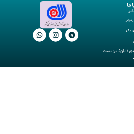
ا ما
اس:
093
092
:
دی (آبان)، بن بست