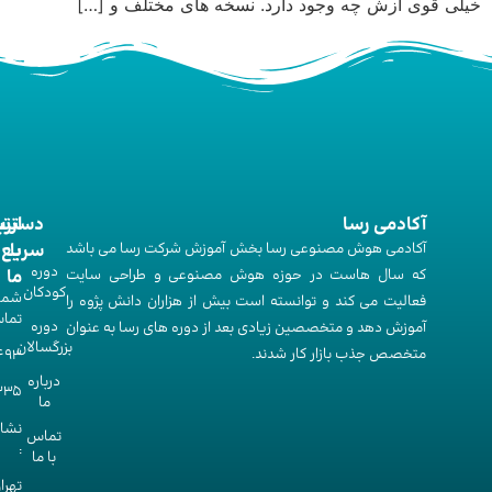
خیلی قوی ازش چه وجود دارد. نسخه های مختلف و […]
آکادمی رسا
ارت
دستر
آکادمی هوش مصنوعی رسا بخش آموزش شرکت رسا می باشد
با
سریع
دوره‌
که سال هاست در حوزه هوش مصنوعی و طراحی سایت
ما
کودکان
شما
فعالیت می کند و توانسته است بیش از هزاران دانش پژوه را
تما
دوره‌
آموزش دهد و متخصصین زیادی بعد از دوره های رسا به عنوان
بزرگسالان
متخصص جذب بازار کار شدند.
493
درباره
335
ما
نشا
تماس
:
با ما
تهرا