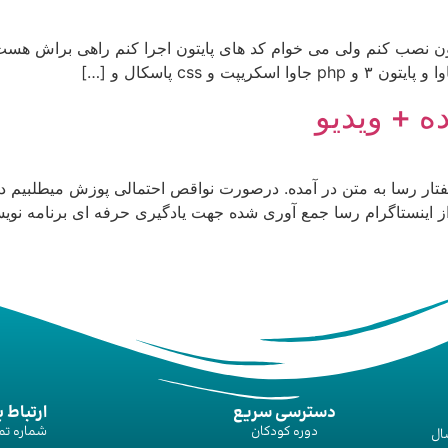
تون نصب کنم ولی می خوام کد های پایتون اجرا کنم راهی براش هس
 css پاسکال و […]
ه + ویدیو
رسا به متن در آمده. درصورت نواقص احتمالی پوزش میطلبیم در 
ز اینستاگرام رسا جمع آوری شده جهت یادگیری حرفه ای برنامه ن
دسترسی سریع
ارتباط ب
دوره‌ کودکان
شماره تم
ال