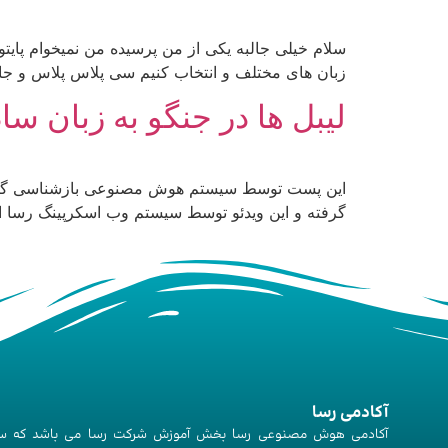
سلام خیلی جالبه یکی از من پرسیده من نمیخوام پای
زبان های مختلف و انتخاب کنیم سی پلاس پلاس و جاوا و پایتون ۳ و php جاوا اسکریپت و
لیبل ها در جنگو به زبان ساد
این پست توسط سیستم هوش مصنوعی بازشناسی گفتار 
گرفته و این ویدئو توسط سیستم وب اسکرپینگ رسا ا
آکادمی رسا
آکادمی هوش مصنوعی رسا بخش آموزش شرکت رسا می باشد که س