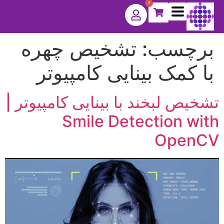
0
برچسب:
تشخیص چهره
با کمک بینایی کامپیوتر
تشخیص لبخند با بینایی کامپیوتر |
Smile Detection with
OpenCV