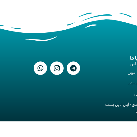
ا ما
اس:
093
092
:
دی (آبان)، بن بست