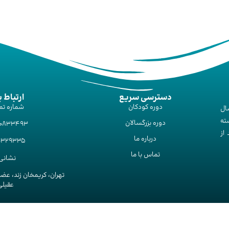
دسترسی سریع
ارتباط ب
دوره‌ کودکان
شماره تم
ال
ته
دوره‌ بزرگسالان
00833493
از
درباره ما
10329335
تماس با ما
نشانی 
تهران، کریمخان زند، عض
عقیلی