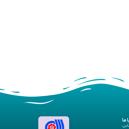
ا ما
اس: