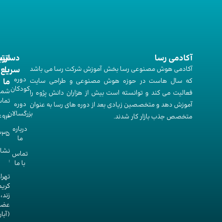
آکادمی رسا
ارت
دستر
آکادمی هوش مصنوعی رسا بخش آموزش شرکت رسا می باشد
با
سریع
دوره‌
که سال هاست در حوزه هوش مصنوعی و طراحی سایت
ما
کودکان
شما
فعالیت می کند و توانسته است بیش از هزاران دانش پژوه را
تما
دوره‌
آموزش دهد و متخصصین زیادی بعد از دوره های رسا به عنوان
بزرگسالان
متخصص جذب بازار کار شدند.
493
درباره
335
ما
نشا
تماس
:
با ما
تهرا
کریم
زند،
عضد
(آبا