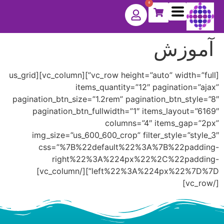
0
آموزش
[vc_row height=”auto” width=”full”][vc_column][us_grid
items_quantity=”12″ pagination=”ajax”
pagination_btn_size=”1.2rem” pagination_btn_style=”8″
pagination_btn_fullwidth=”1″ items_layout=”6169″
columns=”4″ items_gap=”2px”
img_size=”us_600_600_crop” filter_style=”style_3″
css=”%7B%22default%22%3A%7B%22padding-
right%22%3A%224px%22%2C%22padding-
left%22%3A%224px%22%7D%7D”][/vc_column]
[/vc_row]